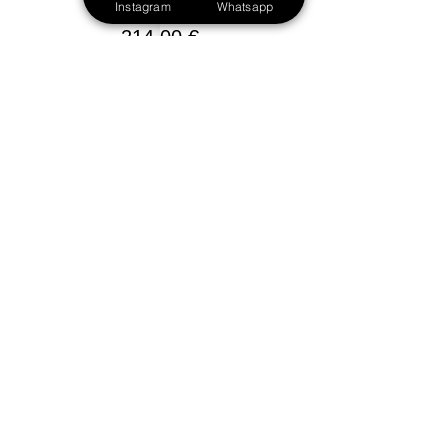
Instagram
Whatsapp
Camp + Eulenkicker
214,00 €
Weitere Preise (1)
Diese Veranstaltung ist
ausverkauft
FAQ Kickers Academy Camps
Trikotsets und Ausrüstung
Welche Leistungen sind im Kickers
Academy Camp enthalten?
Im
Rücktritt, Krankheit und