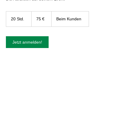
75
Euro
20 Std.
2
75 €
Beim Kunden
0
S
t
d
Jetzt anmelden!
.