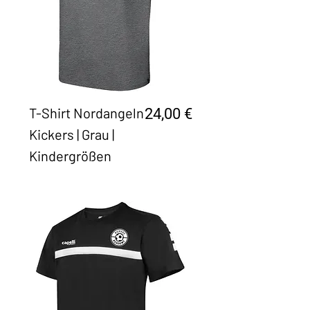
T-Shirt Nordangeln
Preis
24,00 €
Kickers | Grau |
Kindergrößen