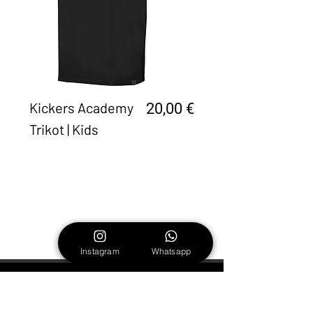
Kickers Academy
Preis
20,00 €
Trikot | Kids
1
/
1
Instagram
Whatsapp
Noch Fragen?