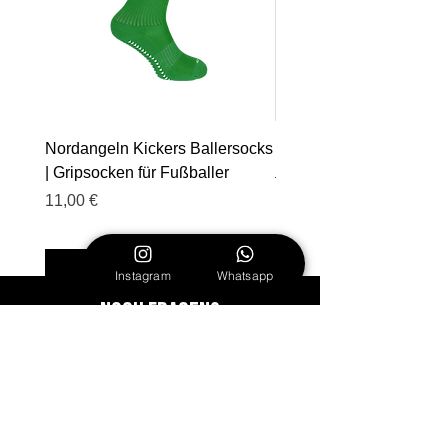
Nordangeln Kickers Ballersocks
Nordangeln Kickers Tas
| Gripsocken für Fußballer
Standardpreis
10,00 €
Preis
11,00 €
In den Warenkorb
Instagram
Whatsapp
Noch Fragen?
Chatten
Service
Shop