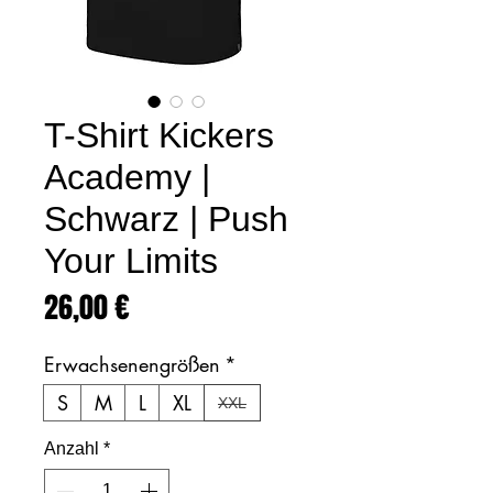
T-Shirt Kickers
Academy |
Schwarz | Push
Your Limits
Preis
26,00 €
Erwachsenengrößen
*
S
M
L
XL
XXL
Anzahl
*