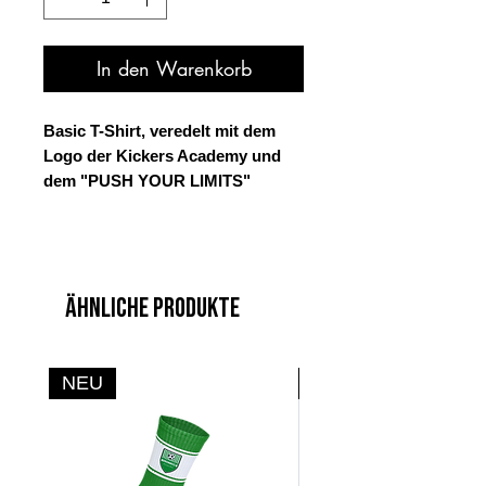
In den Warenkorb
Basic T-Shirt, veredelt mit dem
Logo der Kickers Academy und
dem "PUSH YOUR LIMITS"
Schriftzug.
Material: 100% Baumwolle
Ähnliche Produkte
Farbe: Schwarz
Veredelung vorne: Kickers
Academy Logo
Veredelung Rücken: "PUSH YOUR
NEU
NEU
LIMITS" Schriftzug
Capelli Nr.: AGA-2062